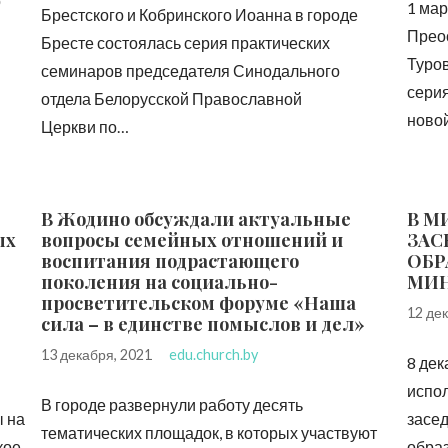
о
1 мар
Брестского и Кобринского Иоанна в городе
Прео
Бресте состоялась серия практических
Туров
семинаров председателя Синодального
сери
отдела Белорусской Православной
ново
Церкви по…
В Жодино обсуждали актуальные
В М
ых
вопросы семейных отношений и
ЗАС
воспитания подрастающего
ОБР
поколения на социально-
МИ
просветительском форуме «Наша
12 де
сила – в единстве помыслов и дел»
13 декабря, 2021
edu.church.by
8 дек
испо
В городе развернули работу десять
 на
засед
тематических площадок, в которых участвуют
кое
обра