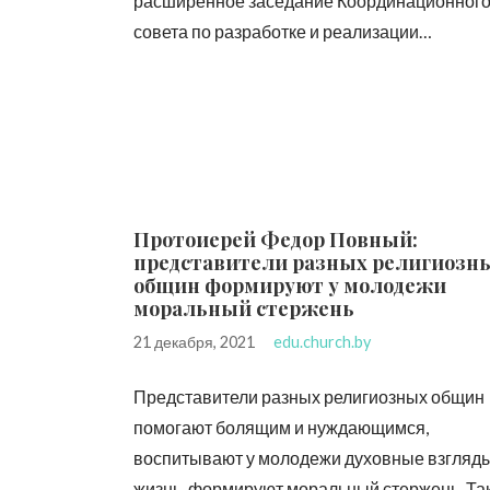
расширенное заседание Координационног
совета по разработке и реализации…
Протоиерей Федор Повный:
представители разных религиозн
общин формируют у молодежи
моральный стержень
21 декабря, 2021
edu.church.by
Представители разных религиозных общин
помогают болящим и нуждающимся,
воспитывают у молодежи духовные взгляды
жизнь, формируют моральный стержень. Та