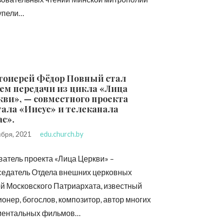
купели…
тоиерей Фёдор Повный стал
ем передачи из цикла «Лица
ви», — совместного проекта
ала «Иисус» и телеканала
с».
ября, 2021
edu.church.by
атель проекта «Лица Церкви» –
седатель Отдела внешних церковных
й Московского Патриархата, известный
онер, богослов, композитор, автор многих
ментальных фильмов…