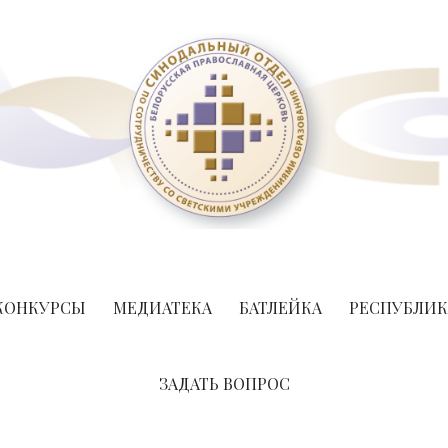
л по сотрудничеству со свет
ЛОРУССКИЙ ЭКЗАРХАТ МОСКО
КОНКУРСЫ
МЕДИАТЕКА
БАТЛЕЙКА
РЕСПУБЛИК
ЗАДАТЬ ВОПРОС