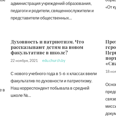
администрация учреждений образования,
«От 
педагоги и родители, священнослужители и
представители общественных…
Духовность и патриотизм. Что
Про
рассказывают детям на новом
геро
факультативе в школе?
Церк
порт
22 ноября, 2021
edu.church.by
«Спа
18 но
С нового учебного года в 5-6-х классах ввели
факультатив по духовности и патриотизму.
Основ
Наш корреспондент побывала в средней
е в
пред
школе №…
связе
мисси
доку