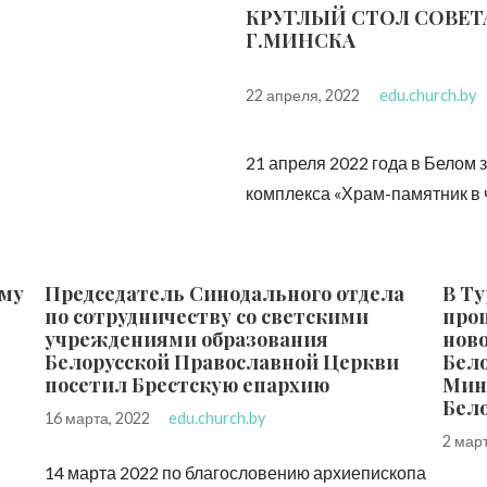
КРУГЛЫЙ СТОЛ СОВЕ
Г.МИНСКА
22 апреля, 2022
edu.church.by
21 апреля 2022 года в Белом
комплекса «Храм-памятник в ч
ому
Председатель Синодального отдела
В Т
по сотрудничеству со светскими
про
учреждениями образования
нов
Белорусской Православной Церкви
Бело
посетил Брестскую епархию
Мин
Бел
16 марта, 2022
edu.church.by
2 мар
14 марта 2022 по благословению архиепископа