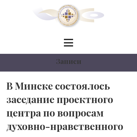
Перейти
к
контенту
Синодальный отдел по
сотрудничеству со светскими
Записи
учреждениями образования
БЕЛОРУССКИЙ ЭКЗАРХАТ
В Минске состоялось
заседание проектного
МОСКОВСКИЙ ПАТРИАРХАТ
центра по вопросам
духовно-нравственного