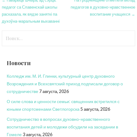
Навигация
педагог са Славенскай школы
педагогов в духовно-нравственное
по
расказала, як вядзе заняткі па
воспитание учащихся →
записям
духоўна-маральным выхаванні
Найти:
Новости
Колледж им. М. И. Глинки, культурный центр духовного
Возрождения и Всехсвятский приход подписали договор о
сотрудничестве
7 августа, 2026
О силе слова и ценности семьи: священник встретился с
юными спортсменами Светлогорска
5 августа, 2026
Сотрудничество в вопросах духовно-нравственного
воспитания детей и молодежи обсудили на заседании в
Гомеле
3 августа, 2026