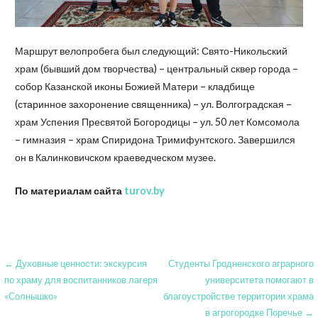
Маршрут велопробега был следующий: Свято-Никольский
храм (бывший дом творчества) – центральный сквер города –
собор Казанской иконы Божией Матери – кладбище
(старинное захоронение священника) – ул. Волгоградская –
храм Успения Пресвятой Богородицы – ул. 50 лет Комсомола
– гимназия – храм Спиридона Тримифунтского. Завершился
он в Калинковичском краеведческом музее.
По материалам сайта
turov.by
Навигация
← Духовные ценности: экскурсия
Студенты Гродненского аграрного
по храму для воспитанников лагеря
университета помогают в
по
«Солнышко»
благоустройстве территории храма
записям
в агрогородке Поречье →