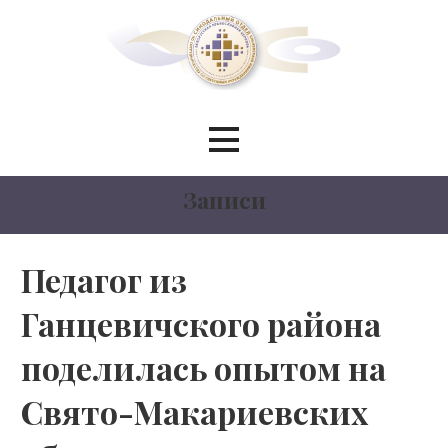
Перейти
к
контенту
Синодальный отдел по
сотрудничеству со светскими
Записи
учреждениями образования
БЕЛОРУССКИЙ ЭКЗАРХАТ
Педагог из
Ганцевичского района
МОСКОВСКИЙ ПАТРИАРХАТ
поделилась опытом на
Свято-Макариевских