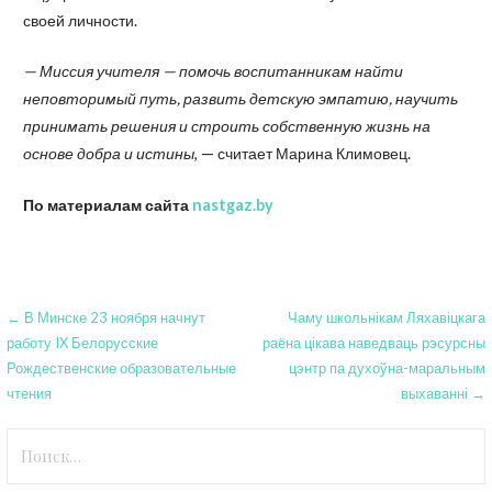
своей личности.
— Миссия учителя — помочь воспитанникам найти
неповторимый путь, развить детскую эмпатию, научить
принимать решения и строить собственную жизнь на
основе добра и истины
, — считает Марина Климовец.
По материалам сайта
nastgaz.by
Навигация
← В Минске 23 ноября начнут
Чаму школьнікам Ляхавіцкага
работу IX Белорусские
раёна цікава наведваць рэсурсны
по
Рождественские образовательные
цэнтр па духоўна-маральным
записям
чтения
выхаванні →
Найти: