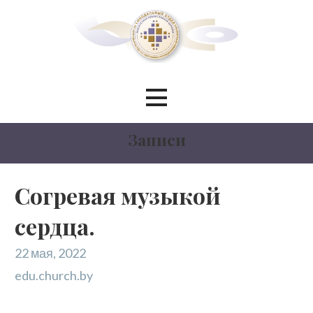
Перейти
к
контенту
Синодальный отдел по
сотрудничеству со светскими
Записи
учреждениями образования
БЕЛОРУССКИЙ ЭКЗАРХАТ
Согревая музыкой
сердца.
МОСКОВСКИЙ ПАТРИАРХАТ
22 мая, 2022
edu.church.by