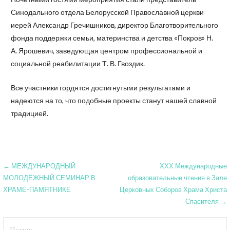
Синодального отдела Белорусской Православной церкви
иерей Александр Гречишников, директор Благотворительного
фонда поддержки семьи, материнства и детства «Покров» Н.
А. Ярошевич, заведующая центром профессиональной и
социальной реабилитации Т. В. Гвоздик.
Все участники гордятся достигнутыми результатами и
надеются на то, что подобные проекты станут нашей славной
традицией.
Навигация
← МЕЖДУНАРОДНЫЙ
ХХХ Международные
МОЛОДЁЖНЫЙ СЕМИНАР В
образовательные чтения в Зале
по
ХРАМЕ-ПАМЯТНИКЕ
Церковных Соборов Храма Христа
записям
Спасителя →
Найти: