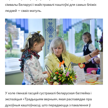
сімвалы Беларусі і майстравалі паштоўкі для самых блізкіх
людзей — сваіх матуль.
У холе гімназіі гасцей сустракалі беларуская батлейка і
экспазіцыя «Традыцыям верныя», якая распавядае пра
духоўныя каштоўнасці, што перадаюцца з пакалення ў