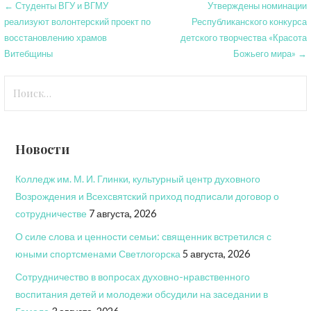
Навигация
← Студенты ВГУ и ВГМУ
Утверждены номинации
реализуют волонтерский проект по
Республиканского конкурса
по
восстановлению храмов
детского творчества «Красота
записям
Витебщины
Божьего мира» →
Найти:
Новости
Колледж им. М. И. Глинки, культурный центр духовного
Возрождения и Всехсвятский приход подписали договор о
сотрудничестве
7 августа, 2026
О силе слова и ценности семьи: священник встретился с
юными спортсменами Светлогорска
5 августа, 2026
Сотрудничество в вопросах духовно-нравственного
воспитания детей и молодежи обсудили на заседании в