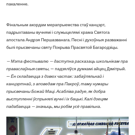
пакаленне.
Фінальным акордам мерапрыемства стаў канцэрт,
падрыхтаваны вучнямі і служыцелямі храма Святога
апостала Андрэя Першазванага. Песні і духоўныя разважанні
былі прысвечаны святу Покрыва Прасвятой Багародзіцы.
— Мэта фестывалю — даступна расказаць школьнікам пра
праваслаўныя святы
, — падзяліўся думкамі айцец Дзмітрый.
—
Ён складаецца з дзвюх частак: забаўляльнай і
канцэртнай, з аповедам пра Пакроў, таму нумары
прысвечаны Божай Маці. Асабліва радуе, як добра
выступленні ўспрынялі вучні і іх бацькі. Калі дзецям
падабаецца — значыць, мы робім усё правільна.