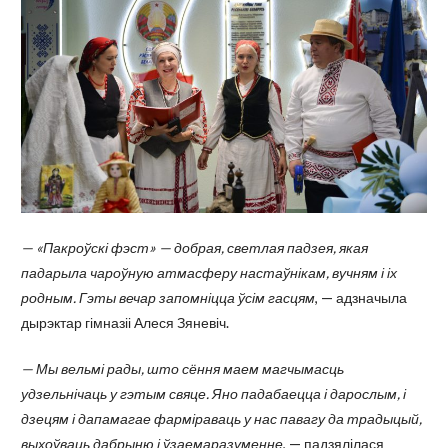
— «Пакроўскі фэст» — добрая, светлая падзея, якая
падарыла чароўную атмасферу настаўнікам, вучням і іх
родным. Гэты вечар запомніцца ўсім гасцям
, — адзначыла
дырэктар гімназіі Алеся Зяневіч.
— Мы вельмі рады, што сёння маем магчымасць
удзельнічаць у гэтым свяце. Яно падабаецца і дарослым, і
дзецям і дапамагае фарміраваць у нас павагу да традыцый,
выхоўваць дабрыню і ўзаемаразуменне
, — падзялілася