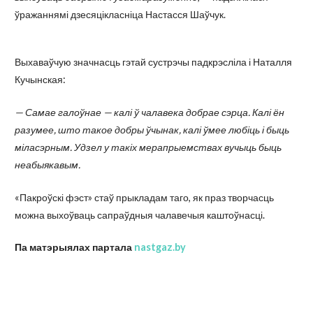
ўражаннямі дзесяцікласніца Настасся Шаўчук.
Выхаваўчую значнасць гэтай сустрэчы падкрэсліла і Наталля
Кучынская:
— Самае галоўнае — калі ў чалавека добрае сэрца. Калі ён
разумее, што такое добры ўчынак, калі ўмее любіць і быць
міласэрным. Удзел у такіх мерапрыемствах вучыць быць
неабыякавым.
«Пакроўскі фэст» стаў прыкладам таго, як праз творчасць
можна выхоўваць сапраўдныя чалавечыя каштоўнасці.
Па матэрыялах партала
nastgaz.by