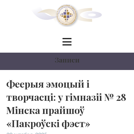
Перейти
к
контенту
Синодальный отдел по
сотрудничеству со светскими
Записи
учреждениями образования
БЕЛОРУССКИЙ ЭКЗАРХАТ
Феерыя эмоцый і
творчасці: у гімназіі № 28
МОСКОВСКИЙ ПАТРИАРХАТ
Мінска прайшоў
«Пакроўскі фэст»