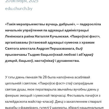
20 октября, 2025
edu.church.by
«Такія мерапрыемствы вучаць дабрыні», — падкрэсліла
начальнік упраўлення па адукацыі адміністрацыі
Ленінскага раёна Наталля Кучынская. «Пакроўскі фэст»,
арганізаваны ўстановай адукацыі сумесна з храмам
Святога апостала Андрэя Першазванага, быў
прысвечаны Тыдню бацькоўскай любові і аб’яднаў
дзяцей, бацькоў, настаўнікаў і духавенства.
У гэты дзень гімназія № 28 была напоўнена асаблівай
цеплынёй і святлом. «Пакроўскі фэст» стаў сапраўдным
святам душы, якое ператварыла звычайны вучэбны дзень у
феерыю эмоцый і сумеснай творчасці. Фестываль пачаўся з
калейдаскопа майстар-класаў. Дзеці з захапленнем стваралі
вырабы з фаамірану, гулялі ў шахматы, збіралі нацыянальныя