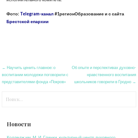
Фото:
Telegram
-канал
#1регионОбразование
и с сайта
Брестской епархии
Навигация
← Научить ценить главное: о
Об опыте и перспективах духовно-
воспитании молодежи поговорили с
нравственного воспитания
по
представителями фонда «Покров»
школьников говорили в Гродно →
записям
Найти:
Новости
Колледж им. М. И. Глинки, культурный центр духовного