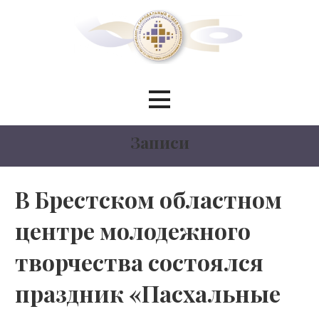
Перейти
к
контенту
Синодальный отдел по
сотрудничеству со светскими
Записи
учреждениями образования
БЕЛОРУССКИЙ ЭКЗАРХАТ
В Брестском областном
центре молодежного
МОСКОВСКИЙ ПАТРИАРХАТ
творчества состоялся
праздник «Пасхальные