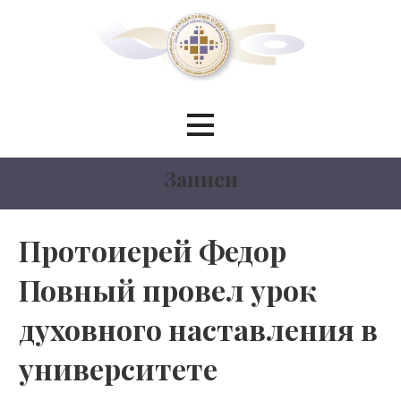
Перейти
к
контенту
Синодальный отдел по
сотрудничеству со светскими
Записи
учреждениями образования
БЕЛОРУССКИЙ ЭКЗАРХАТ
Протоиерей Федор
Повный провел урок
МОСКОВСКИЙ ПАТРИАРХАТ
духовного наставления в
университете