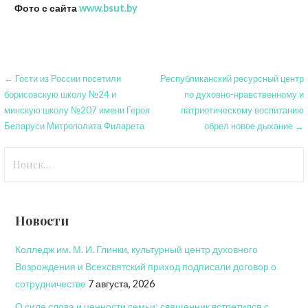
Фото с сайта
www.bsut.by
Навигация
← Гости из России посетили
Республиканский ресурсный центр
борисовскую школу №24 и
по духовно-нравственному и
по
минскую школу №207 имени Героя
патриотическому воспитанию
записям
Беларуси Митрополита Филарета
обрел новое дыхание →
Найти:
Новости
Колледж им. М. И. Глинки, культурный центр духовного
Возрождения и Всехсвятский приход подписали договор о
сотрудничестве
7 августа, 2026
О силе слова и ценности семьи: священник встретился с