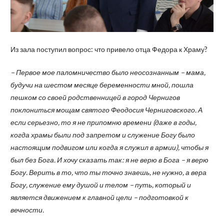
Из зала поступил вопрос: что привело отца Федора к Храму?
– Первое мое паломничество было неосознанным – мама,
будучи на шестом месяце беременности мной, пошла
пешком со своей родственницей в город Чернигов
поклониться мощам святого Феодосия Черниговского. А
если серьезно, то я не припомню времени (даже в годы,
когда храмы были под запретом и служение Богу было
настоящим подвигом или когда я служил в армии), чтобы я
был без Бога. И хочу сказать так: я не верю в Бога – я верю
Богу. Верить в то, что ты точно знаешь, не нужно, а вера
Богу, служение ему душой и телом – путь, который и
является движением к главной цели – подготовкой к
вечности.