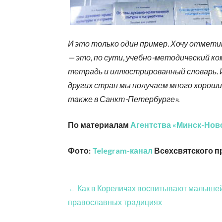
И это только один пример. Хочу отмет
— это, по сути, учебно-методический ко
тетрадь и иллюстрированный словарь. И 
других стран мы получаем много хорош
также в Санкт-Петербурге».
По материалам
Агентства «Минск-Нов
Фото:
Telegram-канал
Всехсвятского п
Навигация
← Как в Кореличах воспитывают малыше
православных традициях
по