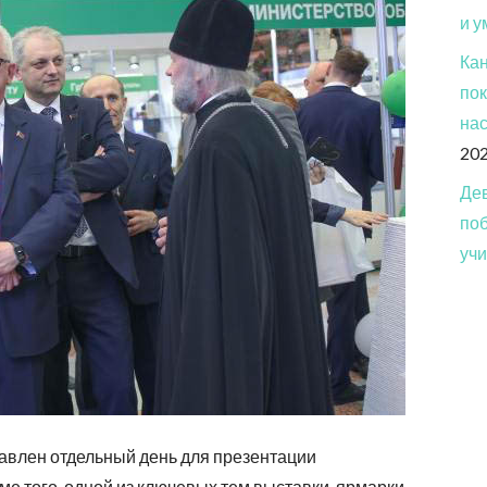
и у
Кан
пок
нас
20
Дев
по
учи
тавлен отдельный день для презентации
ме того, одной из ключевых тем выставки-ярмарки