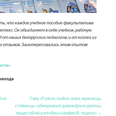
ить, что каждое учебное пособие факультатива
мплекс. Он объединяет в себе учебник, рабочую
от наших белорусских педагогов, и от коллег из
их отзывов. Заинтересовались этим опытом
ости»
рихода
й на
Тэму «Рэлігія і вайна: вера, мужнасць,
стойкасць» абмеркавалі дзяржаўныя дзеячы,
прадстаўнікі рэлігійных канфесій, педагогі →