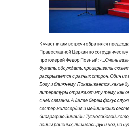
К участникам встречи обратился председ
Православной Церкви по сотрудничеству
протоиерей Федор Повный:
«…Очень важ
думать, обсуждать, проигрывать сюжет
раскрывается с разных сторон. Один из
Богу и ближнему. Показывается, какие 
литературы отражают эту тему, как он
с ней связаны. А далее берем фокус слу
сестер милосердия и медицинских сесте
биографию Зинаиды Туснолобовой, кото
войны раненых, лишилась рук и ног, но д