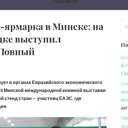
На
ярмарка в Минске: на
дке выступил
Но
 Повный
О с
вст
Св
вует в органах Евразийского экономического
Сот
II Минской международной книжной выставки-
нра
й стенд стран — участниц ЕАЭС, где
мол
ия.
авг
Про
со 