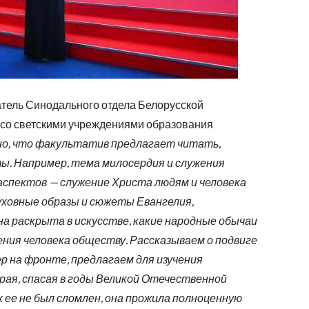
атель Синодального отдела Белорусской
 со светскими учреждениями образования
но, что факультатив предлагает читать,
ы. Например, тема милосердия и служения
 аспектов — служение Христа людям и человека
духовные образы и сюжеты Евангелия,
а раскрыта в искусстве, какие народные обычаи
жения человека обществу. Рассказываем о подвиге
р на фронте, предлагаем для изучения
рая, спасая в годы Великой Отечественной
ух ее не был сломлен, она прожила полноценную