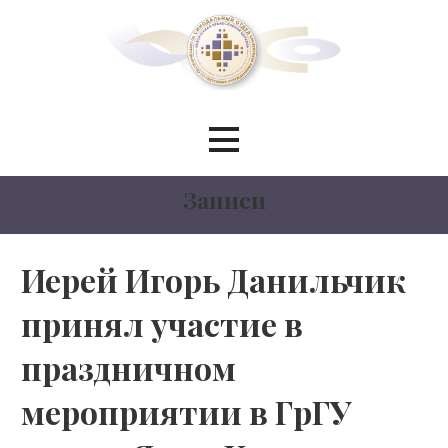
Перейти
к
контенту
Синодальный отдел по
сотрудничеству со светскими
Записи
учреждениями образования
БЕЛОРУССКИЙ ЭКЗАРХАТ
Иерей Игорь Данильчик
принял участие в
МОСКОВСКИЙ ПАТРИАРХАТ
праздничном
мероприятии в ГрГУ