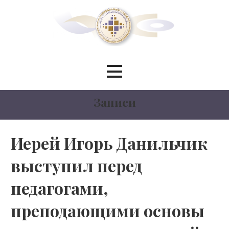
Перейти
к
контенту
Синодальный отдел по
сотрудничеству со светскими
Записи
учреждениями образования
БЕЛОРУССКИЙ ЭКЗАРХАТ
Иерей Игорь Данильчик
выступил перед
МОСКОВСКИЙ ПАТРИАРХАТ
педагогами,
преподающими основы