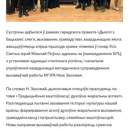
Сустрэчы адбыліся ў рамках гарадскога праекта «Дыялгі з
бацькамі: сям’я, выхаванне, грамадства», каардынацыю якога
ажыццяўляюць клірык прыхода храма-помніка ў гонар Усіх
Святых іерэй Мікалай Поўны, адказны за ўзаемадзеянне БПЦ
з установамі адукацыі сталічнага рэгіёна, і начальнік
упраўлення каардынацыі метадычнага суправаджэння
выхаваўчай работы МГІРА Ніна Захожая.
Па словах Н. Захожай, дыялогавыя пляцоўкі праходзяць па
тэме «Традыцыйныя каштоўнасці: духоўна-маральны аспект».
Разглядаюцца пытанні захавання гісторыі і культуры нашай
краіны, фарміравання асноў духоўна-маральнага выхавання,
грамадзянскасці і патрыятызму, сямейных каштоўнасцей.
Новы напрамак выхаваўчай работы рэалізуюць сумесна