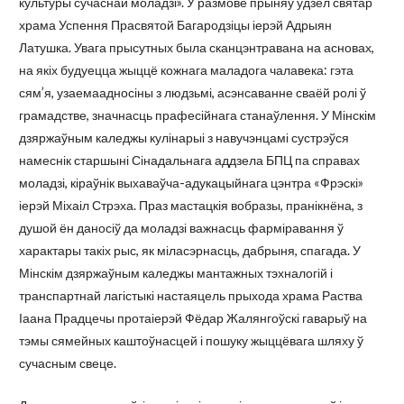
культуры сучаснай моладзі». У размове прыняў удзел святар
храма Успення Прасвятой Багародзіцы іерэй Адрыян
Латушка. Увага прысутных была сканцэнтравана на асновах,
на якіх будуецца жыццё кожнага маладога чалавека: гэта
сям’я, узаемаадносіны з людзьмі, асэнсаванне сваёй ролі ў
грамадстве, значнасць прафесійнага станаўлення. У Мінскім
дзяржаўным каледжы кулінарыі з навучэнцамі сустрэўся
намеснік старшыні Сінадальнага аддзела БПЦ па справах
моладзі, кіраўнік выхаваўча-адукацыйнага цэнтра «Фрэскі»
іерэй Міхаіл Стрэха. Праз мастацкія вобразы, пранікнёна, з
душой ён даносіў да моладзі важнасць фарміравання ў
характары такіх рыс, як міласэрнасць, дабрыня, спагада. У
Мінскім дзяржаўным каледжы мантажных тэхналогій і
транспартнай лагістыкі настаяцель прыхода храма Раства
Іаана Прадцечы протаіерэй Фёдар Жалянгоўскі гаварыў на
тэмы сямейных каштоўнасцей і пошуку жыццёвага шляху ў
сучасным свеце.