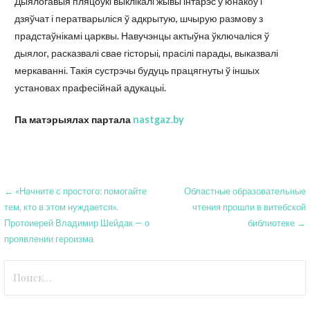
Дыялогавыя пляцоўкі выклікалі жывы інтарэс у юнакоў і
дзяўчат і ператварыліся ў адкрытую, шчырую размову з
прадстаўнікамі царквы. Навучэнцы актыўна ўключаліся ў
дыялог, расказвалі свае гісторыі, прасілі парады, выказвалі
меркаванні. Такія сустрэчы будуць працягнуты ў іншых
установах прафесійнай адукацыі.
Па матэрыялах партала
nastgaz.by
Навигация
← «Начните с простого: помогайте
Областные образовательные
тем, кто в этом нуждается».
чтения прошли в витебской
по
Протоиерей Владимир Шейдак — о
библиотеке →
записям
проявлении героизма
Найти: