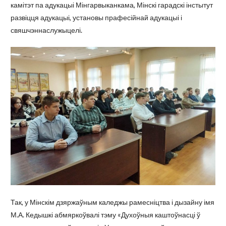
камітэт па адукацыі Мінгарвыканкама, Мінскі гарадскі інстытут
развіцця адукацыі, установы прафесійнай адукацыі і
свяшчэннаслужыцелі.
Так, у Мінскім дзяржаўным каледжы рамесніцтва і дызайну імя
М.А. Кедышкі абмяркоўвалі тэму «Духоўныя каштоўнасці ў