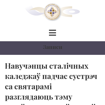
Перейти
к
контенту
Синодальный отдел по
сотрудничеству со светскими
Записи
учреждениями образования
БЕЛОРУССКИЙ ЭКЗАРХАТ
Навучэнцы сталічных
каледжаў падчас сустрэч
МОСКОВСКИЙ ПАТРИАРХАТ
са святарамі
разглядаюць тэму