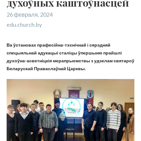
духоўных каштоўнасцей
26 февраля, 2024
edu.church.by
Ва ўстановах прафесійна-тэхнічнай і сярэдняй
спецыяльнай адукацыі сталіцы ўпершыню прайшлі
духоўна-асветніцкія мерапрыемствы з удзелам святароў
Беларускай Праваслаўнай Царквы.